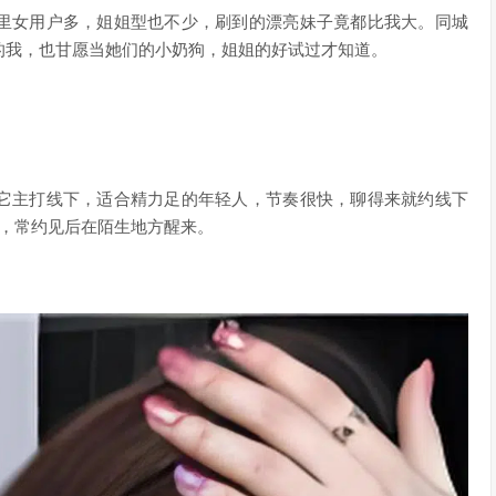
里女用户多，姐姐型也不少，刷到的漂亮妹子竟都比我大。同城
的我，也甘愿当她们的小奶狗，姐姐的好试过才知道。
它主打线下，适合精力足的年轻人，节奏很快，聊得来就约线下
骗，常约见后在陌生地方醒来。